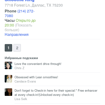
7718 Forest Ln
,
Даллас
,
TX
75230
Phone
(214) 272-
7080
Часы
Открыто до
20:00
(Показать
больше)
Направления
1
2
Избранные подсказки
Love the convenient drive through!
Chris Z
Obsessed with Lean smoothies!
Candace Evans
Don't forget to Check-in here for their special:* Free enhancer
at every check-in!(Unlocked every check-in)
Lisa Selk