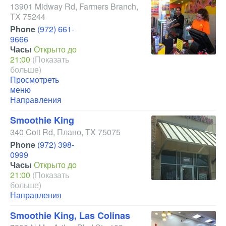
13901 Midway Rd
,
Farmers Branch
,
TX
75244
Phone
(972) 661-
9666
Часы
Открыто до
21:00
(Показать
больше)
Просмотреть
меню
Направления
Smoothie King
340 Coit Rd
,
Плано
,
TX
75075
Phone
(972) 398-
0999
Часы
Открыто до
21:00
(Показать
больше)
Направления
Smoothie King, Las Colinas