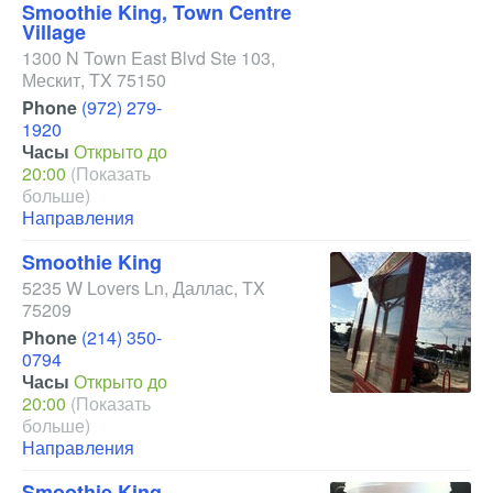
Smoothie King, Town Centre
Village
1300 N Town East Blvd Ste 103
,
Мескит
,
TX
75150
Phone
(972) 279-
1920
Часы
Открыто до
20:00
(Показать
больше)
Направления
Smoothie King
5235 W Lovers Ln
,
Даллас
,
TX
75209
Phone
(214) 350-
0794
Часы
Открыто до
20:00
(Показать
больше)
Направления
Smoothie King