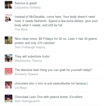
Service is great!
LaQuesha Goldsby
Instead of McDonalds, come here. Your body doesn't need
food, it needs Nutrients. Spend a few extra dollars, give your
body what it needs, and still be full
The Rook
Nice clean store. $5 Fridays for 32 oz. Lean 1 has 30 grams
protein and only 370 calories!
Terri Firebaugh Hayley
They will substitute fruits!
Wednesday Tijerina
The absolute best thing you can grab for yourself today!!
Kimberly Howard
chocolate slim n trim w sub peanutbutter for banana;)
Lia Mays
Chocolate Lean One with peanut butter. Excellent.
Matt Hollingsworth