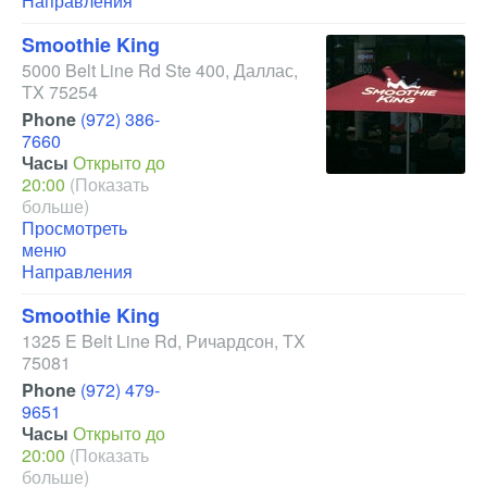
Направления
Smoothie King
5000 Belt Line Rd Ste 400
,
Даллас
,
TX
75254
Phone
(972) 386-
7660
Часы
Открыто до
20:00
(Показать
больше)
Просмотреть
меню
Направления
Smoothie King
1325 E Belt Line Rd
,
Ричардсон
,
TX
75081
Phone
(972) 479-
9651
Часы
Открыто до
20:00
(Показать
больше)