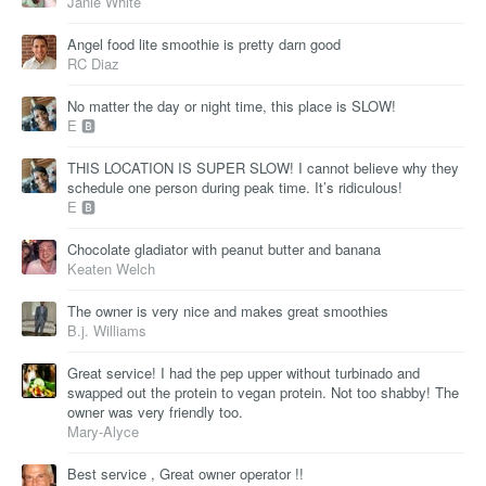
Janie White
Angel food lite smoothie is pretty darn good
RC Diaz
No matter the day or night time, this place is SLOW!
E 🅱
THIS LOCATION IS SUPER SLOW! I cannot believe why they
schedule one person during peak time. It’s ridiculous!
E 🅱
Chocolate gladiator with peanut butter and banana
Keaten Welch
The owner is very nice and makes great smoothies
B.j. Williams
Great service! I had the pep upper without turbinado and
swapped out the protein to vegan protein. Not too shabby! The
owner was very friendly too.
Mary-Alyce
Best service , Great owner operator !!