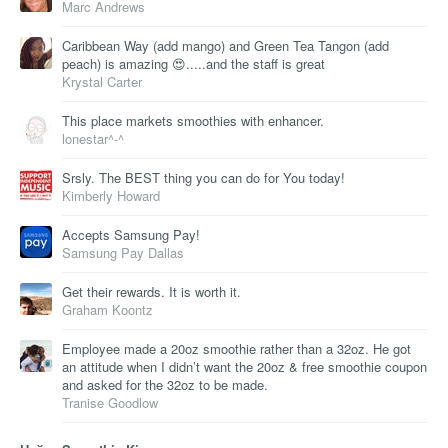
Marc Andrews
Caribbean Way (add mango) and Green Tea Tangon (add
peach) is amazing 😍.....and the staff is great
Krystal Carter
This place markets smoothies with enhancer.
lonestar^-^
Srsly. The BEST thing you can do for You today!
Kimberly Howard
Accepts Samsung Pay!
Samsung Pay Dallas
Get their rewards. It is worth it.
Graham Koontz
Employee made a 20oz smoothie rather than a 32oz. He got
an attitude when I didn’t want the 20oz & free smoothie coupon
and asked for the 32oz to be made.
Tranise Goodlow