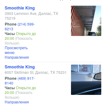
Smoothie King
3903 Lemmon Ave
,
Даллас
,
TX
75219
Phone
(214) 599-
6213
Часы
Открыто до
20:00
(Показать
больше)
Просмотреть
меню
Направления
Smoothie King
6057 Skillman St
,
Даллас
,
TX
75231
Phone
(469) 917-
8140
Часы
Открыто до
20:00
(Показать
больше)
Направления