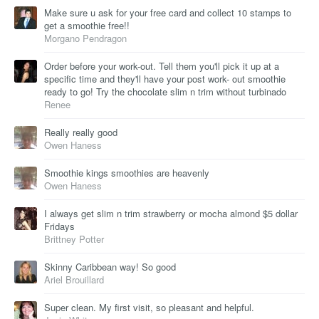
Make sure u ask for your free card and collect 10 stamps to
get a smoothie free!!
Morgano Pendragon
Order before your work-out. Tell them you'll pick it up at a
specific time and they'll have your post work- out smoothie
ready to go! Try the chocolate slim n trim without turbinado
Renee
Really really good
Owen Haness
Smoothie kings smoothies are heavenly
Owen Haness
I always get slim n trim strawberry or mocha almond $5 dollar
Fridays
Brittney Potter
Skinny Caribbean way! So good
Ariel Brouillard
Super clean. My first visit, so pleasant and helpful.