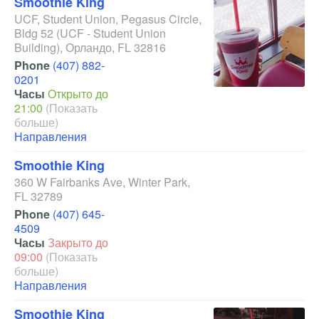
Smoothie King
UCF, Student Union, Pegasus Circle,
Bldg 52
(UCF - Student Union
Building)
,
Орландо
,
FL
32816
Phone
(407) 882-
0201
Часы
Открыто до
21:00
(Показать
больше)
Направления
Smoothie King
360 W Fairbanks Ave
,
Winter Park
,
FL
32789
Phone
(407) 645-
4509
Часы
Закрыто до
09:00
(Показать
больше)
Направления
Smoothie King