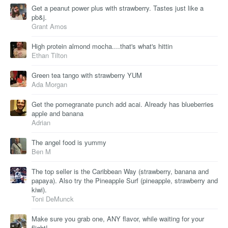
Get a peanut power plus with strawberry. Tastes just like a
pb&j.
Grant Amos
High protein almond mocha....that's what's hittin
Ethan Tilton
Green tea tango with strawberry YUM
Ada Morgan
Get the pomegranate punch add acai. Already has blueberries
apple and banana
Adrian
The angel food is yummy
Ben M
The top seller is the Caribbean Way (strawberry, banana and
papaya). Also try the Pineapple Surf (pineapple, strawberry and
kiwi).
Toni DeMunck
Make sure you grab one, ANY flavor, while waiting for your
flight!