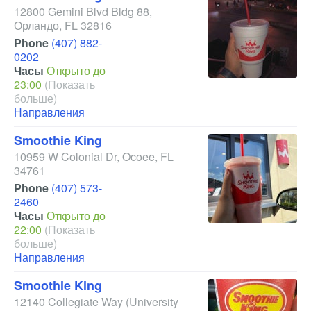
12800 Gemini Blvd Bldg 88
,
Орландо
,
FL
32816
Phone
(407) 882-
0202
Часы
Открыто до
23:00
(Показать
больше)
Направления
Smoothie King
10959 W Colonial Dr
,
Ocoee
,
FL
34761
Phone
(407) 573-
2460
Часы
Открыто до
22:00
(Показать
больше)
Направления
Smoothie King
12140 Collegiate Way
(University